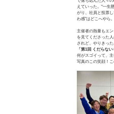
で落ち込んだ人々の
えていった。“一生
がり、社員と投票し
わ感”はどこへやら
主催者の熱量もエン
を見てくださった人
されど、やりきった
「第1回 くだらな
何がスゴイって、主
写真のこの笑顔！こ