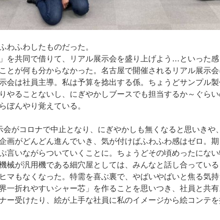
ふわふわしたものだった。
」を共同で借りて、リアル展示会を盛り上げよう…といった感じ
ことが何も分からなかった。名古屋で開催されるリアル展示会
示会は社員主導。私は予算を捻出する係。ちょうどサンプル製
りやることないし、にぎやかしブースでも担当するか～ぐらい
らぼんやり覚えている。
示会がコロナで中止となり、にぎやかしも無くなると思いきや
企画がどんどん進んでいき、気が付けばふわふわ感はゼロ。期
ぷ言いながらついていくことに。ちょうどその頃めったにない
機械が汎用機である細穴屋としては、みんなと話し合っている
ヒマもなくなった。特需を喜ぶ裏で、やばいやばいと焦る気持
界一折れやすいシャー芯」を作ることを思いつき、社員と共有
ナー受けたり、絵が上手な社員に私のイメージから絵コンテを