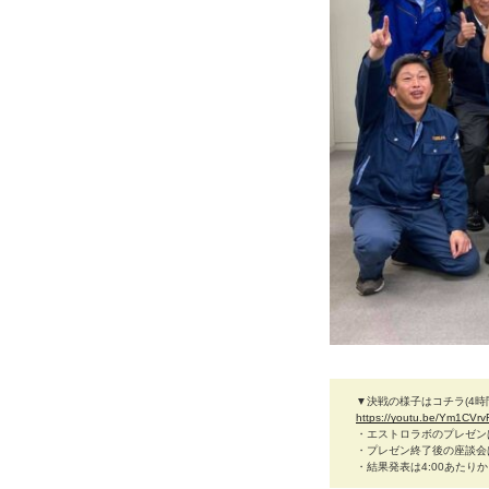
▼決戦の様子はコチラ(4時間
https://youtu.be/Ym1CVr
・エストロラボのプレゼンは
・プレゼン終了後の座談会は
・結果発表は4:00あたり