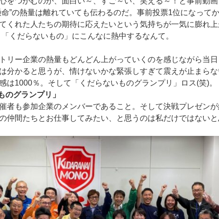
心をつかむのか、面白い～、すご～い、笑える～！と事前動画
懸命”の熱量は離れていても伝わるのだ。事前投票1位になって
てくれた人たちの期待に応えたいという気持ちが一気に膨れ上
。「くだらないもの」にこんなに熱中するなんて。
トリー企業の熱量もどんどん上がっていくのを感じながら当日
は分かると思うが、情けないかな緊張しすぎて震えが止まらな
感は1000％。そして「くだらないものグランプリ」ロス(笑)。
いものグランプリ」
催者も参加企業のメンバーであること。そして決戦プレゼンが
の仲間たちとお仕事してみたい、と思うのは私だけではないと