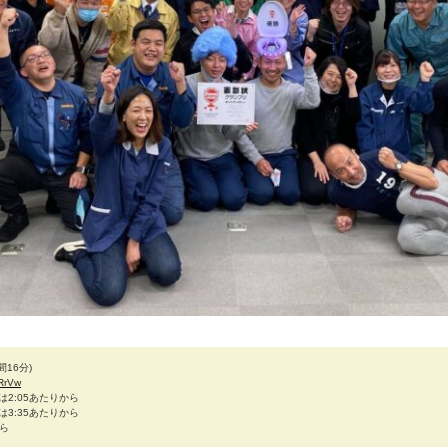
16分)
vRrVw
2:05あたりから
3:35あたりから
から