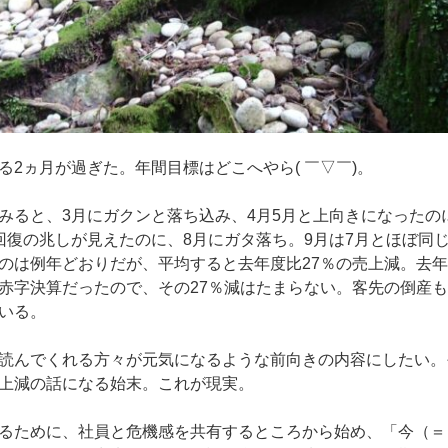
る2ヵ月が過ぎた。年間目標はどこへやら( ￣▽￣)。
みると、3月にガクンと落ち込み、4月5月と上向きになったの
回復の兆しが見えたのに、8月にガタ落ち。9月は7月とほぼ同
のは例年どおりだが、平均すると去年度比27％の売上減。去
赤字決算だったので、その27％減はたまらない。客先の倒産も
いる。
読んでくれる方々が元気になるような前向きの内容にしたい。
上減の話になる始末。これが現実。
るために、社員と危機感を共有するところから始め、「今（＝