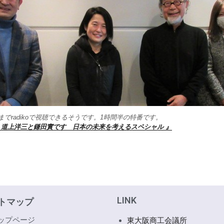
7(土)までradikoで視聴できるそうです。1時間半の特番です。
！道上洋三と鎌田實です 日本の未来を考えるスペシャル 』
LINK
トマップ
ップページ
東大阪商工会議所