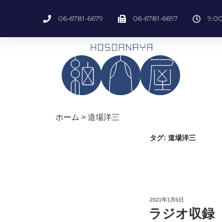
06-6781-6679
06-6781-6697
9:0
ホーム
>
道場洋三
タグ:
道場洋三
2021年1月6日
ラジオ収録