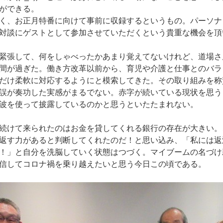
ができる。
く、お正月特番に向けて事前に収録するというもの。パーソナ
対談にゲストとして参加させていただくという貴重な機会を頂
緊張して、何をしゃべったかあまり覚えてないけれど、道場さ
間が過ぎた。働き方改革以前から、育児や介護と仕事とのバラ
だけ柔軟に対応するようにと模索してきた。その取り組みを称
誤が奏功した実感がまるでない。赤字が続いている現状を思う
波を使って披露しているのかと思うといたたまれない。
続けて来られたのはお金を貸してくれる銀行の存在が大きい。
返す力があると判断してくれたのだ！と思い込み、「私には返
！」と自分を洗脳していく状態はつづく。マイブームの名づけ
信してコロナ禍を乗り越えたいと思う今日この頃である。